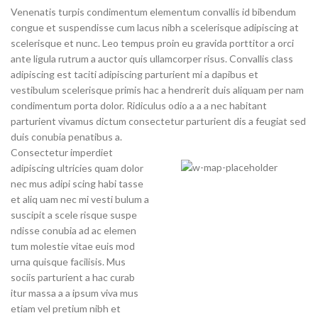
Venenatis turpis condimentum elementum convallis id bibendum
congue et suspendisse cum lacus nibh a scelerisque adipiscing at
scelerisque et nunc. Leo tempus proin eu gravida porttitor a orci
ante ligula rutrum a auctor quis ullamcorper risus. Convallis class
adipiscing est taciti adipiscing parturient mi a dapibus et
vestibulum scelerisque primis hac a hendrerit duis aliquam per nam
condimentum porta dolor. Ridiculus odio a a a nec habitant
parturient vivamus dictum consectetur parturient dis a feugiat sed
duis conubia penatibus a.
Consectetur imperdiet
adipiscing ultricies quam dolor
71 Pilgrim Avenue
nec mus adipi scing habi tasse
Chevy Chase,
et aliq uam nec mi vesti bulum a
MD 20815
suscipit a scele risque suspe
ndisse conubia ad ac elemen
tum molestie vitae euis mod
urna quisque facilisis. Mus
sociis parturient a hac curab
itur massa a a ipsum viva mus
etiam vel pretium nibh et