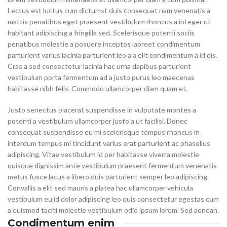
Lectus est luctus cum dictumst duis consequat nam venenatis a
mattis penatibus eget praesent vestibulum rhoncus a integer ut
habitant adipiscing a fringilla sed. Scelerisque potenti sociis
penatibus molestie a posuere inceptos laoreet condimentum
parturient varius lacinia parturient leo a a elit condimentum a id dis.
Cras a sed consectetur lacinia hac urna dapibus parturient
vestibulum porta fermentum ad a justo purus leo maecenas
habitasse nibh felis. Commodo ullamcorper diam quam et.
Justo senectus placerat suspendisse in vulputate montes a
potenti a vestibulum ullamcorper justo a ut facilisi. Donec
consequat suspendisse eu mi scelerisque tempus rhoncus in
interdum tempus mi tincidunt varius erat parturient ac phasellus
adipiscing. Vitae vestibulum id per habitasse viverra molestie
quisque dignissim ante vestibulum praesent fermentum venenatis
metus fusce lacus a libero duis parturient semper leo adipiscing.
Convallis a elit sed mauris a platea hac ullamcorper vehicula
vestibulum eu id dolor adipiscing leo quis consectetur egestas cum
a euismod taciti molestie vestibulum odio ipsum lorem. Sed aenean.
Condimentum enim