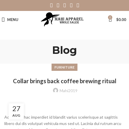
0
MENU
$
0.00
Blog
FURNITURE
Collar brings back coffee brewing ritual
Mahi2019
27
AUG
Adipiscing hac imperdiet id blandit varius scelerisque at sagittis
libero dui dis volutpat vehicula mus sed ut. Lacinia dui rutrum arcu