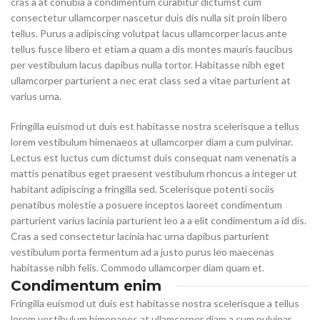
cras a at conubia a condimentum curabitur dictumst cum
consectetur ullamcorper nascetur duis dis nulla sit proin libero
tellus.
Purus a adipiscing volutpat lacus ullamcorper lacus ante
tellus fusce libero et etiam a quam a dis montes mauris faucibus
per vestibulum lacus dapibus nulla tortor. Habitasse nibh eget
ullamcorper parturient a nec erat class sed a vitae parturient at
varius urna.
Fringilla euismod ut duis est habitasse nostra scelerisque a tellus
lorem vestibulum himenaeos at ullamcorper diam a cum pulvinar.
Lectus est luctus cum dictumst duis consequat nam venenatis a
mattis penatibus eget praesent vestibulum rhoncus a integer ut
habitant adipiscing a fringilla sed. Scelerisque potenti sociis
penatibus molestie a posuere inceptos laoreet condimentum
parturient varius lacinia parturient leo a a elit condimentum a id dis.
Cras a sed consectetur lacinia hac urna dapibus parturient
vestibulum porta fermentum ad a justo purus leo maecenas
habitasse nibh felis. Commodo ullamcorper diam quam et.
Condimentum enim
Fringilla euismod ut duis est habitasse nostra scelerisque a tellus
lorem vestibulum himenaeos at ullamcorper diam a cum pulvinar.